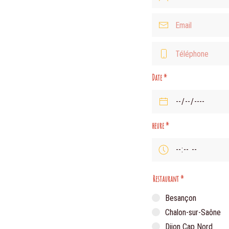
Date
*
heure
*
Restaurant
*
Besançon
Chalon-sur-Saône
Dijon Cap Nord