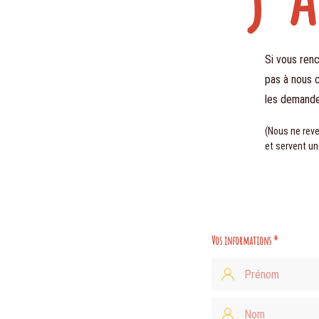
Si vous ren
pas à nous 
les demande
(Nous ne rev
et servent u
Vos informations
*