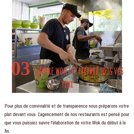
03
Votre wok est préparé sous vos
yeux
Pour plus de convivialité et de transparence nous préparons votre
plat devant vous. L'agencement de nos restaurants est pensé pour
que vous puissiez suivre l'élaboration de votre Wok du début à la
fin.